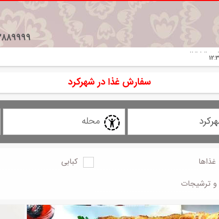
2889999
سفارش غذا در شهرکرد
غذاها
کبابی
12:
و ترشیجات