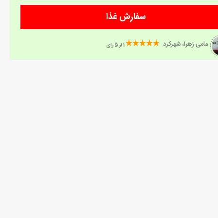
سفارش غذا
مامی زهرا، شهرکرد
1 از 5 رای