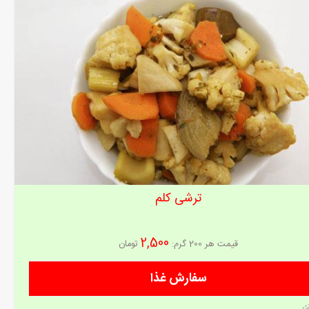
ترشی کلم
2,500
قیمت هر
200 گرم
:
تومان
سفارش غذا