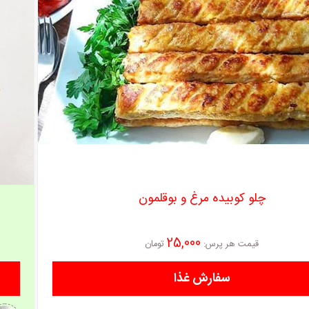
چلو کوبیده مرغ و بوقلمون
25,000
قیمت هر
پرس
:
تومان
سفارش غذا