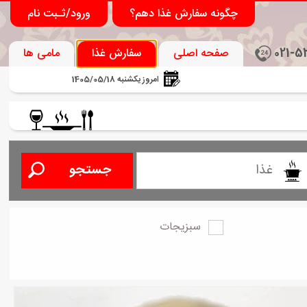
چگونه سفارش غذا دهم؟
ورود/ثـبت نام
021-5
صفحه اصلی
سفارش غذا
مامی ها
امروز یکشنبه 1405/05/18
سبزیجات