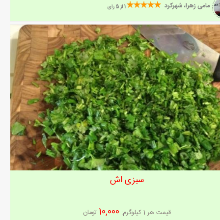
مامی زهرا، شهرکرد
1 از 5 رای
سبزی اش
10,000
قیمت هر
1 کیلوگرم
:
تومان