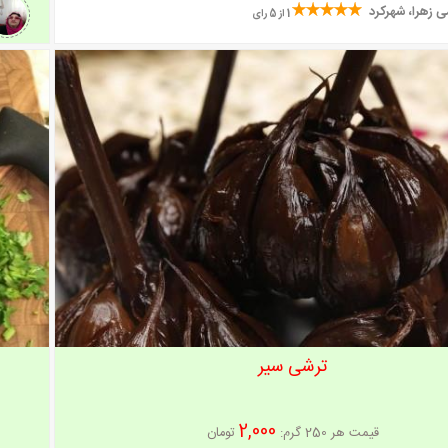
ی زهرا، شهرکرد
1 از 5 رای
ترشی سیر
2,000
قیمت هر
250 گرم
:
تومان