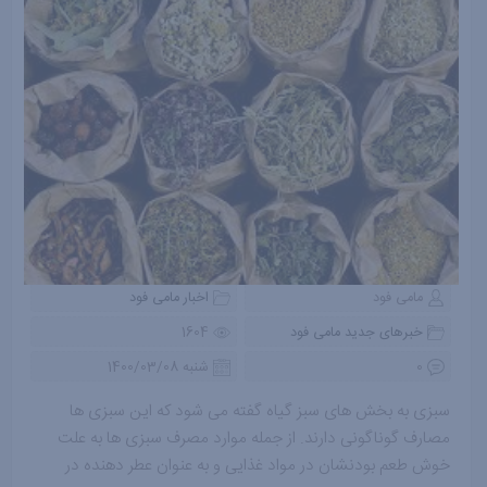
مامی فود
اخبار مامی فود
خبرهای جدید مامی فود
1604
0
شنبه 1400/03/08
سبزی به بخش های سبز گیاه گفته می شود که این سبزی ها
مصارف گوناگونی دارند. از جمله موارد مصرف سبزی ها به علت
خوش طعم بودنشان در مواد غذایی و به عنوان عطر دهنده در