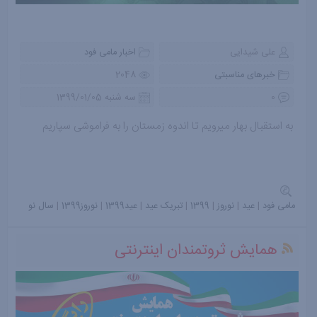
علی شیدایی
اخبار مامی فود
خبرهای مناسبتی
2048
0
سه شنبه 1399/01/05
به استقبال بهار میرویم تا اندوه زمستان را به فراموشی سپاریم
مامی فود
|
عید
|
نوروز
|
1399
|
تبریک عید
|
عید1399
|
نوروز1399
|
سال نو
همایش ثروتمندان اینترنتی