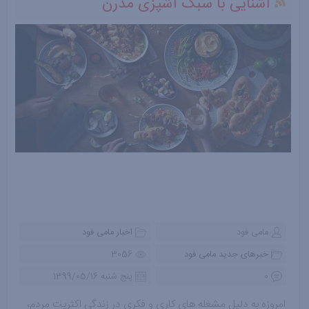
آشنایی با سبک آشپزی مدرن
مامی فود
اخبار مامی فود
خبرهای جدید مامی فود
3056
0
پنج شنبه 1399/05/16
امروزه به دلیل مشغله های کاری و فکری در زندگی اکثریت مردم،