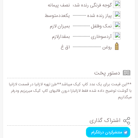
گوجه فرنگی رنده شده
نصف پیمانه
پیاز رنده شده
یکعددمتوسط
نمک وفلفل
بمیزان لازم
آردسوخاری
بمقدارلازم
روغن
۱ق غ
دستور پخت
**این قیمت برای یک عدد کاپ کیک میباشد**طرز تهیه لازانیا در قسمت لازانیا
با گوشت توضیح داده شده فقط لازانبارا درون قالبهای کاپ کیک میریزیم ودرفر
میگذاریم
اشتراک گذاری
منتشرکردن درتلگرام