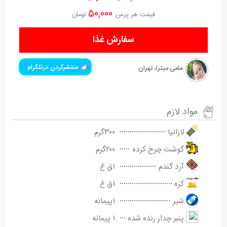
50,000
قیمت هر پرس:
تومان
سفارش غذا
منتشرکردن درتلگرام
مامی میترا، تهران
مواد لازم
لازانیا
۳۰۰گرم
گوشت چرخ کرده
۲۰۰گرم
آرد گندم
۱ق غ
کره
۱ق غ
شیر
۱پیمانه
پنبر چدار رنده شده
۱ پیمانه