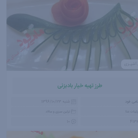
 آشپـزی
طرز تهیه خیار بادبزنی
امی فود
شنبه 1396/10/23
ئینات غذا
تزئین سبزی و سالاد
10
413