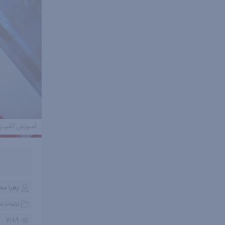
آمـوزش آشپـز
زهرا م
تزئینات غذ
7189