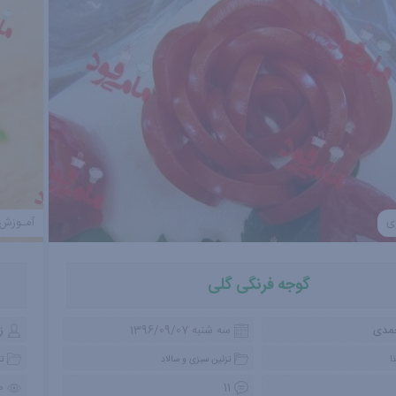
ی
آمـوزش
گوجه فرنگی گلی
حمدی
سه شنبه 1396/09/07
ز
ا
تزئین سبزی و سالاد
تز
0
11