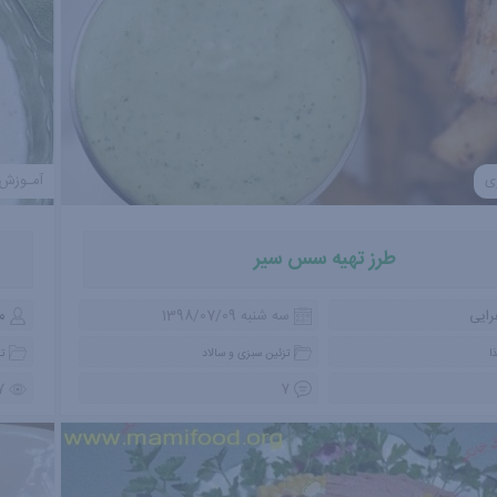
ی
آمـوزش
طرز تهیه سس سیر
رایی
سه شنبه 1398/07/09
م
ا
تزئین سبزی و سالاد
تز
7
7