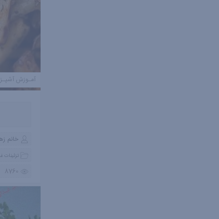
آمـوزش آشپـز
خانم زه
تزئینات غذ
8760