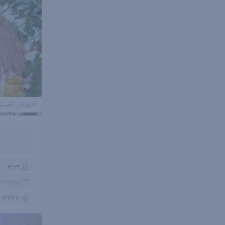
آمـوزش آشپـز
مریم
تزئینات غذ
14647