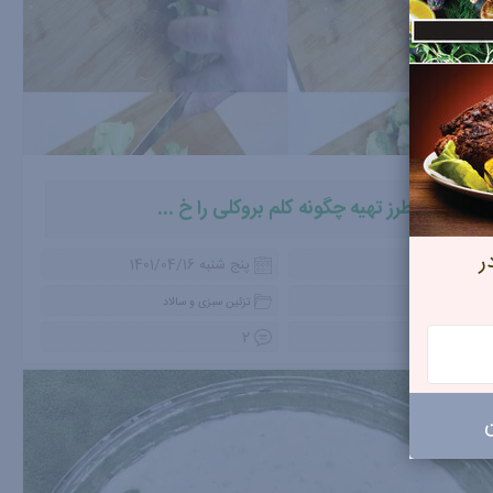
 آشپـزی
طرز تهیه چگونه کلم بروکلی را خ ...
ر
یرین میرکرمی
پنج شنبه 1401/04/16
ئینات غذا
تزئین سبزی و سالاد
2
2683