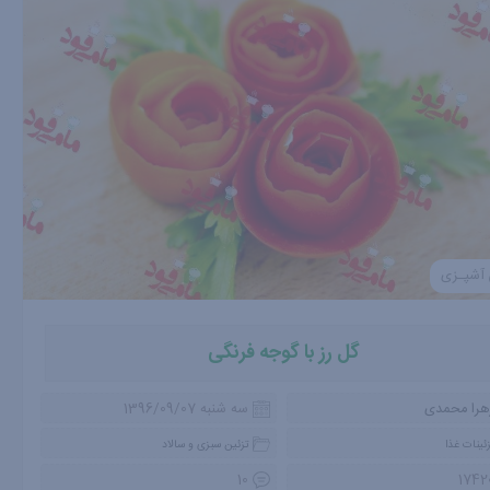
 آشپـزی
گل رز با گوجه فرنگی
هرا محمدی
سه شنبه 1396/09/07
ئینات غذا
تزئین سبزی و سالاد
10
1742