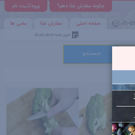
چگونه سفارش غذا دهم؟
ورود/ثـبت نام
021-5
صفحه اصلی
سفارش غذا
مامی ها
امروز شنبه 1405/05/17
جستجو