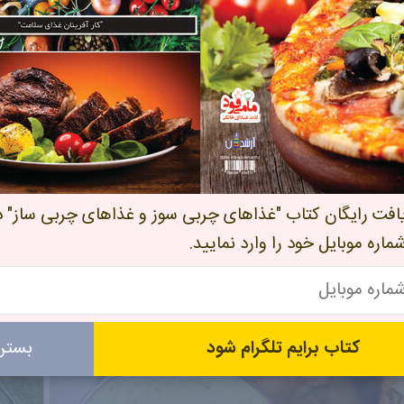
ی
آمـوزش
طرز تهیه سالاد شیرازی
یافت رایگان کتاب "غذاهای چربی سوز و غذاهای چربی ساز" د
خشنده
سه شنبه 1402/08/02
ش
شماره موبایل خود را وارد نمایید.
ا
تزئین سبزی و سالاد
تز
5
1
کتاب برایم تلگرام شود
بستن