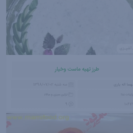
 آشپـزی
طرز تهیه ماست وخیار
هسا اله یاری
سه شنبه 1398/07/02
ئینات غذا
تزئین سبزی و سالاد
9
1067