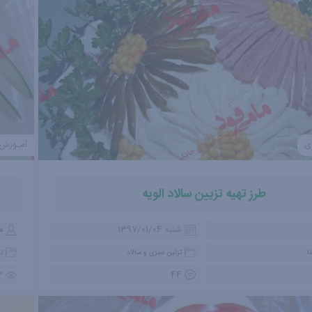
ی
آمـوزش
طرز تهیه تزیین سالاد الویه
شنبه 1397/01/04
م
ا
تزئین سبزی و سالاد
تز
3
44