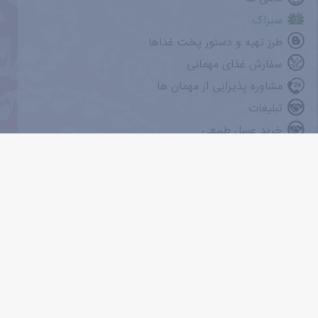
سبزاک
طرز تهیه و دستور پخت غذاها
سفارش غذای مهمانی
مشاوره پذیرایی از مهمان ها
تبلیغات
خرید عسل طبیعی
زنبورداری عسل خونه