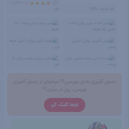
4.0 از 1
بازدید:
6590
نظر
زمان آماده
زمان پخت:
80
سازی:
15
دقیقه
دقیقه
روش آشپزی:
مهارت آشپز:
حرفه
پختن
ای
وعده غذایی:
میان
مناسب برای:
8
وعده
نفر
دستور آشپزی بلدی بنویسی؟؟ میخوای از دستور آشپزی
نویسی، پول در بیاری؟؟
اینجا کلیک کن