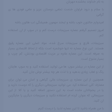
به نام خداوند بخشنده مهربان
با سلام و درود فراوان خدمت تمامی دوستان عزیز و مامی فودی ها ی
گرامی
امیدوارم حالتون خوب باشه و لبخند مهمون همیشگی لب هاتون باشه
امروز تصمیم گرفتم عصاره سبزیجات درست کنم و در سوپ از ان استفاده
کنم.
سبزیجات، قارچ و سبزیجات سرخ شده، مواد اصلی این عصاره رقیق
هستند. این نوع عصاره نه تنها خوشمزه است بلکه از لحاظ اقتصادی بسیار
به صرفه است. این عصاره علاوه بر مزیت اقتصادی بودنش، کم چرب و
بسیار متنوع است.
از این عصاره در بیشتر سوپ ها می توانید استفاده کنید و به سوپ هایتان
رنگ و لعاب زیادی بدهید و با لذت هر چه بیشتر نوش جان کنید.
همچنین از این عصاره ی سبزیجات عالی گیاهی و اسان می توان برای
مصارف کلی استفاده کرد. می توانید سبزیجاتی دیگری را که دوست دارید و
یا در یخچالتان مانده است به این دستور اضافه کنید و یا کلا از این
سبزیجاتی که عنوان کرده ام استفاده نکنید و سبزیجات دیگری را جایگزین
ان کنید.
با من همراه باشید تا این عصاره لذیذ را درست کنیم.