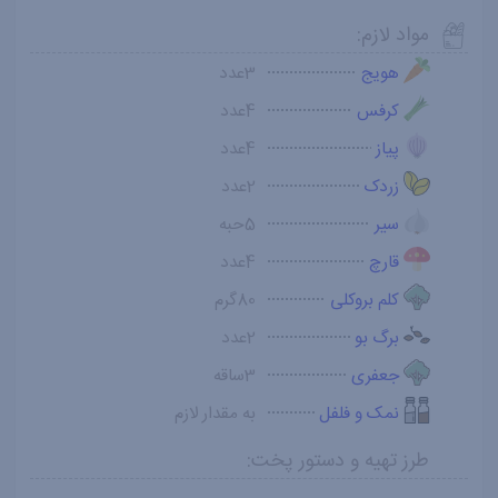
مواد لازم:
هویج
3عدد
کرفس
4عدد
پیاز
4عدد
زردک
2عدد
سیر
5حبه
قارچ
4عدد
کلم بروکلی
80گرم
برگ بو
2عدد
جعفری
3ساقه
نمک و فلفل
به مقدار لازم
طرز تهیه و دستور پخت: