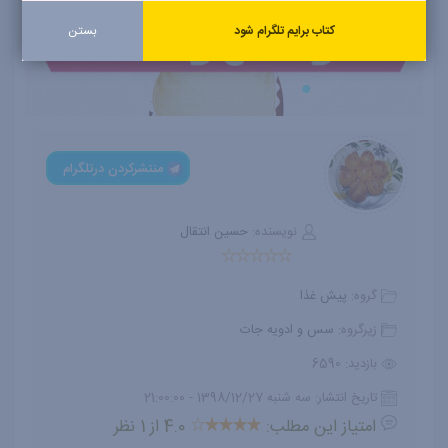
آموزش آشپزی تصویری
کتاب برایم تلگرام شود
بستن
مقالات
ارسال دستور آشپزی و کسب درآمد
منتشرکردن درتلگرام
نویسنده:
حسین انتقال
گروه:
پیش غذا
زیرگروه:
سس و ادویه جات
بازدید: 6590
تاریخ انتشار: سه شنبه 1398/12/27 - 21:00:00
امتیاز این مطلب:
4.0 از 1 نظر